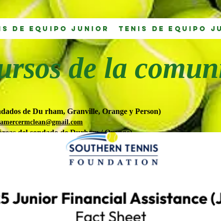
is de equipo junior
Tenis de equipo j
ursos de la comun
dados de Du rham, Granville, Orange y Person)
amercermclean@gmail.com
áreas del condado de Durham / Orange)
ios
e
Carrboro