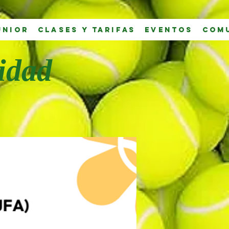
unior
Clases y tarifas
Eventos
Com
idad