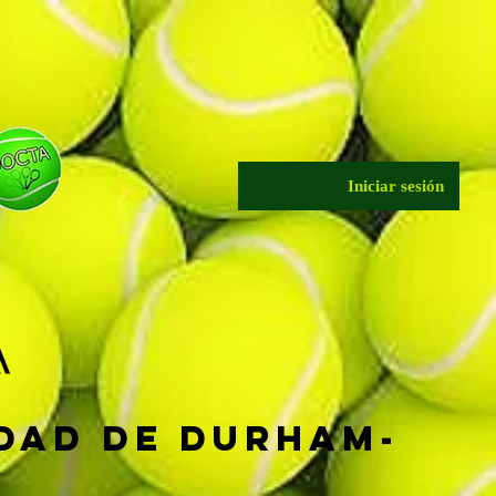
Iniciar sesión
A
idad de Durham-