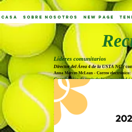
Casa
Sobre nosotros
New Page
Ten
Rec
Líderes comunitarios
Director del Área 4 de la USTA NC (
con
Anna Mercer-McLean - Correo electrónico:
Coordinador de tenis de la comunidad (
LeeAnn Rose
Correo electrónico:
leerus@aol.com
Teléfono:
919-358-1179
Vínculos de recursos comunitar
Parques y recreación de Durham
Parques y recreación de Chapel Hill
Parques y recreación del condado de Orang
Departamento de Parques y Recreación de 